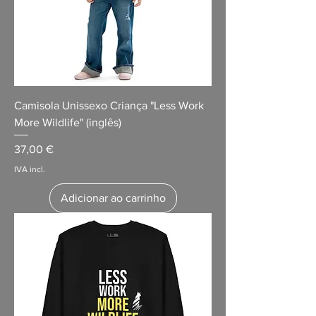
Camisola Unissexo Criança "Less Work
More Wildlife" (inglês)
Preço
37,00 €
IVA incl.
Adicionar ao carrinho