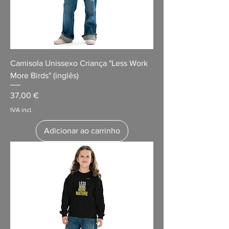
Camisola Unissexo Criança "Less Work
More Birds" (inglês)
Preço
37,00 €
IVA incl.
Adicionar ao carrinho