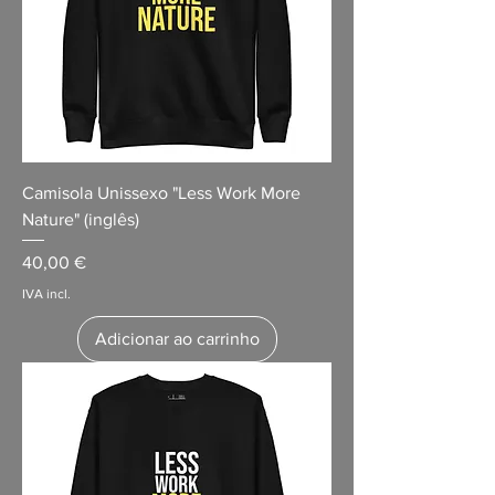
Camisola Unissexo "Less Work More
Nature" (inglês)
Preço
40,00 €
IVA incl.
Adicionar ao carrinho