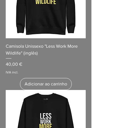
Camisola Unissexo "Less Work More
Wildlife" (inglês)
Preço
40,00 €
IVA incl.
Adicionar ao carrinho