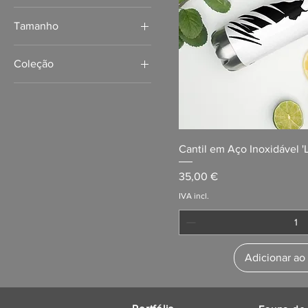
Tamanho
11 oz
Coleção
15 oz
Lince-ibérico
20 oz
Cantil em Aço Inoxidável '
Preço
35,00 €
IVA incl.
Adicionar ao