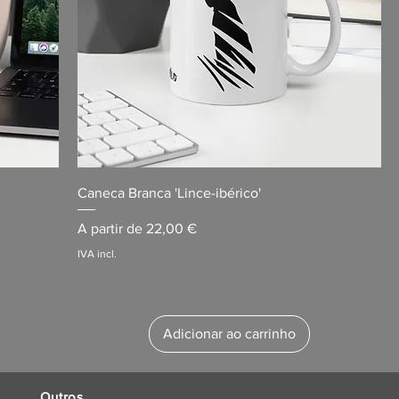
Caneca Branca 'Lince-ibérico'
Preço promocional
A partir de
22,00 €
IVA incl.
Adicionar ao carrinho
Outros