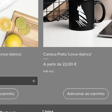
Lince-ibérico
Caneca Preta 'Lince-ibérico'
Preço promocional
A partir de
22,00 €
IVA incl.
 carrinho
Adicionar ao carrinho
Livros