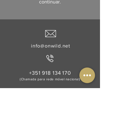
continuar.
info@onwild.net
+351 918 134 170
(Chamada para rede móvel nacional)
Siga-nos
© onWILD & © Encostatàlua Unipessoal,
Lda 2020-26 - Todos os direitos