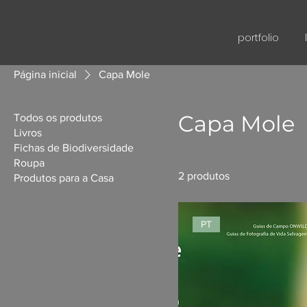
portfolio
Página inicial
Capa Mole
Capa Mole
Todos os produtos
Livros
Fichas de Biodiversidade
Roupa
2 produtos
Produtos para a Casa
PT