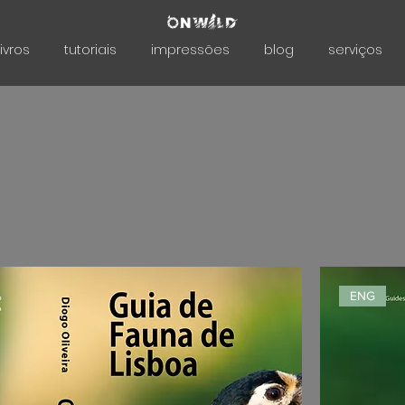
livros
tutoriais
impressões
blog
serviços
ENG