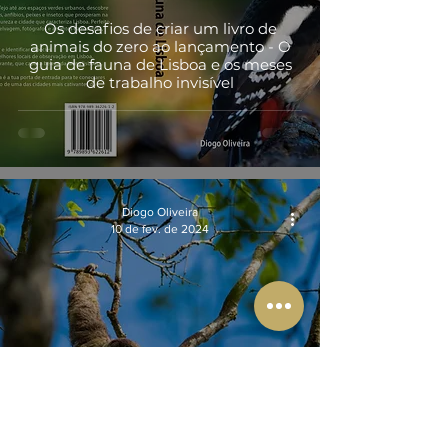
Os desafios de criar um livro de
animais do zero ao lançamento - O
guia de fauna de Lisboa e os meses
de trabalho invisível
Diogo Oliveira
10 de fev. de 2024
Explorando a Magia da Mata Atlântica
através das Imagens: A Boa-Vontade
dos Habitantes Arborícolas: As
Preguiças