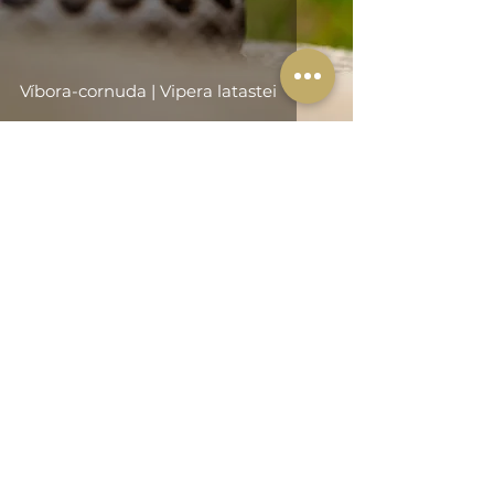
Víbora-cornuda | Vipera latastei
info@onwild.net
+351 918 134 170
(Chamada para rede móvel nacional)
Siga-nos