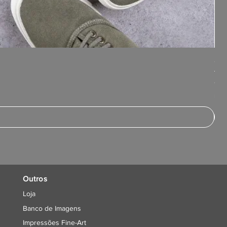
Cas
Pre
40,
IVA i
Outros
Loja
Banco de Imagens
Impressões Fine-Art