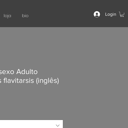
Login
loja
bio
ssexo Adulto
 flavitarsis (inglês)