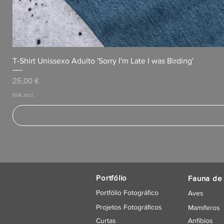
T-Shirt Unissexo Adulto 'Sorry I'm Late I was Birding'
Preço
25,00 €
IVA incl.
Portfólio
Fauna de 
Portfólio Fotográfico
Aves
Projetos Fotográficos
Mamíferos
Curtas
Anfíbios