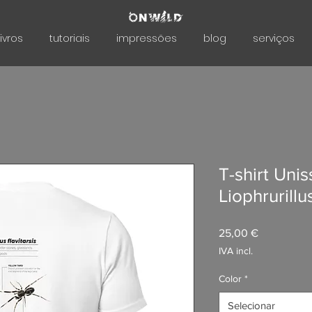
livros
tutoriais
impressões
blog
serviços
T-shirt Uni
Liophrurillus
Preço
25,00 €
IVA incl.
Color
*
Selecionar