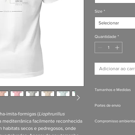
Size
*
Selecionar
Quantidade
*
Adicionar ao car
Tamanhos e Medidas
Para as medidas do p
Portes de envio
(
link
).
ha-imita-formigas (
Liophrurillus
Para os portes de en
 mediterrânica facilmente reconhecida
Compromisso ambienta
encomendas e portes
m habitats secos e pedregosos, onde
Nenhum dos nossos p