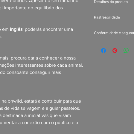
nvertebrados. Apesar do seu tamanho
Detalhes do produto
Cada peça é feita ap
 importante no equilíbrio dos
para si. Isso signifi
Peso do tecido: 1
mais a ser entregue,
Rastreabilidade
Tecido pré-encolh
desperdício nem sob
Construção com co
Tecelagem - Índia,
final seja ligeirament
se em
inglês
, poderás encontrar uma
Gravação ombro 
Conformidade e segura
Tingimento - El Sal
nenhuma peça é feita
.
Produto em branco
Fabrico - Nicarág
parte desta escolha 
Indicado para adul
México, Honduras
Contém 0% de poli
Garantia UE: 2 an
Contém 0% de sub
Em conformidade 
mais’ procura dar a conhecer a nossa
Segurança de Pro
mações interessantes sobre cada animal,
Na ONWILD garantimo
endo consoante conseguir mais
de consumo são segu
normas da União Euro
relacionada com segu
nos em info@onwild.n
Saraiva, n.º 12, 1800 
na onwild, estará a contribuir para que
ias de vida selvagem e a guiar passeios.
á destinada a iniciativas que visam
 aumentar a conexão com o público e a