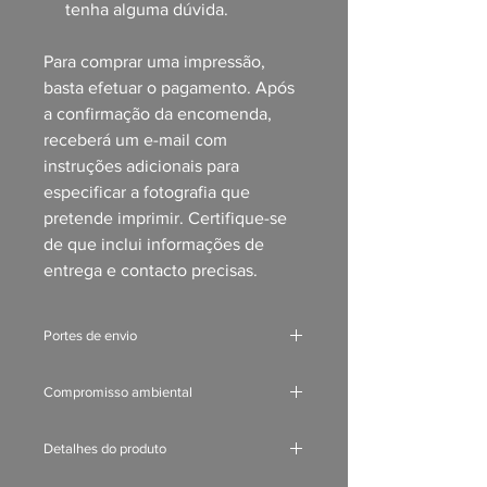
tenha alguma dúvida.
Para comprar uma impressão,
basta efetuar o pagamento. Após
a confirmação da encomenda,
receberá um e-mail com
instruções adicionais para
especificar a fotografia que
pretende imprimir. Certifique-se
de que inclui informações de
entrega e contacto precisas.
Portes de envio
Para os portes de envio, consulte a
Compromisso ambiental
nossa secção de encomendas e
portes (
link
).
Nenhum dos nossos produtos é
Detalhes do produto
produzido em stock. Cada peça é feita
apenas por encomenda,