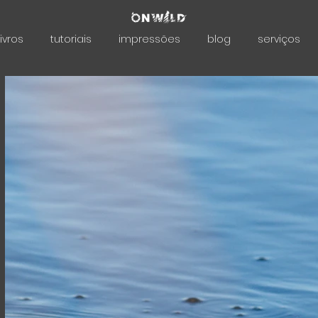
livros
tutoriais
impressões
blog
serviços