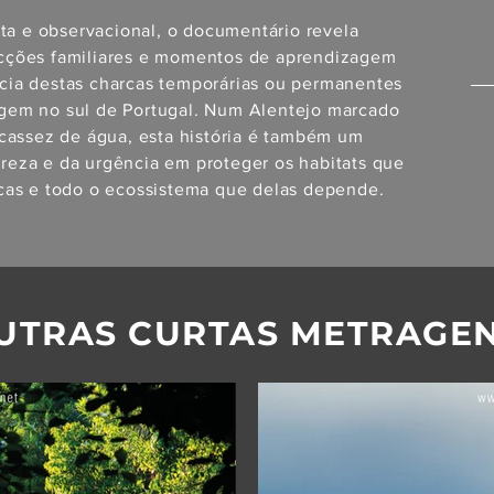
a e observacional, o documentário revela
acções familiares e momentos de aprendizagem
ncia destas charcas temporárias ou permanentes
agem no sul de Portugal. Num Alentejo marcado
scassez de água, esta história é também um
ureza e da urgência em proteger os habitats que
as e todo o ecossistema que delas depende.
UTRAS CURTAS METRAGE