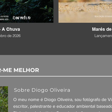
 - A Chuva
Marés de 
bro de 2026
Lançament
R-ME MELHOR
Sobre Diogo Oliveira
O meu nome é Diogo Oliveira, sou fotógrafo de V
escritor, palestrante e educador ambiental basea