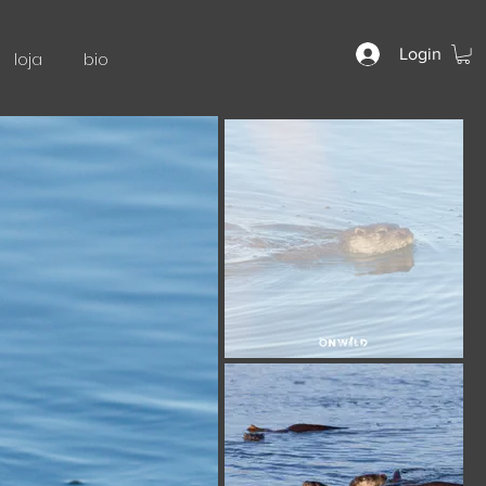
Login
loja
bio