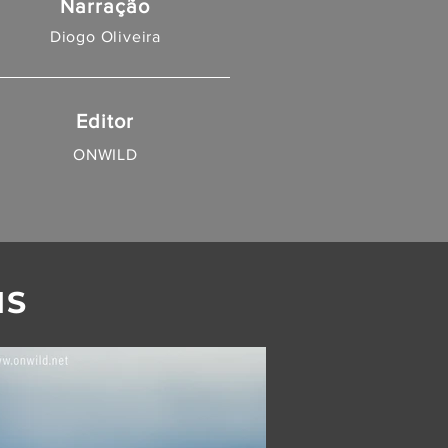
Narração
Diogo Oliveira
Editor
ONWILD
NS