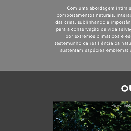
Com uma abordagem intimist
comportamentos naturais, inter
das crias, sublinhando a importâ
para a conservação da vida selv
por extremos climáticos e e
testemunho da resiliência da nat
sustentam espécies emblemátic
O