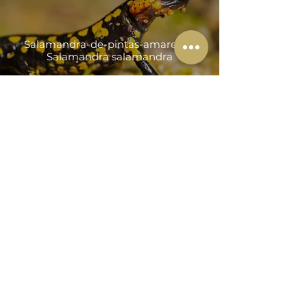
Salamandra-de-pintas-amarelas |
Salamandra salamandra
info@onwild.net
+351 918 134 170
(Chamada para rede móvel nacional)
Siga-nos